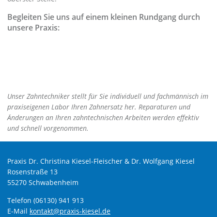
Begleiten Sie uns auf einem kleinen Rundgang durch
unsere Praxis:
Unser Zahntechniker stellt für Sie individuell und fachmännisch im
praxiseigenen Labor Ihren Zahnersatz her.
Reparaturen und
Änderungen an Ihren zahntechnischen Arbeiten werden effektiv
und schnell vorgenommen.
Praxis Dr. Christina Kiesel-Fleischer & Dr. Wolfgang Kiesel
Rosenstraße 13
55270 Schwabenheim
Telefon (06130) 941 913
E-Mail
kontakt@praxis-kiesel.de